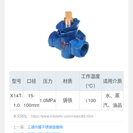
工作温度
型号
口径
压力
材质
适用介质
（℃）
X14T-
15-
水、蒸
1.0MPa
铸铁
≤100
1.0
100mm
汽、油品
本文网址：https://www.lntldwfm.com/news/88.html
上一篇：
三通内螺不锈钢旋塞阀