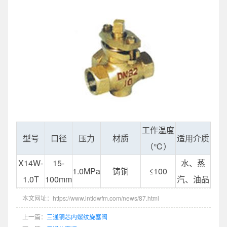
工作温度
型号
口径
压力
材质
适用介质
（℃）
X14W-
15-
水、蒸
1.0MPa
铸铜
≤100
1.0T
100mm
汽、油品
本文网址：https://www.lntldwfm.com/news/87.html
上一篇：
三通铜芯内螺纹旋塞阀