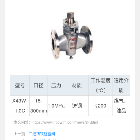
工作温度
适用介
型号
口径
压力
材质
（℃）
质
X43W-
15-
煤气、
1.0MPa
铸钢
≤200
1.0C
300mm
油品
本文网址：https://www.lntldwfm.com/news/84.html
上一篇：
二通铸铁旋塞阀