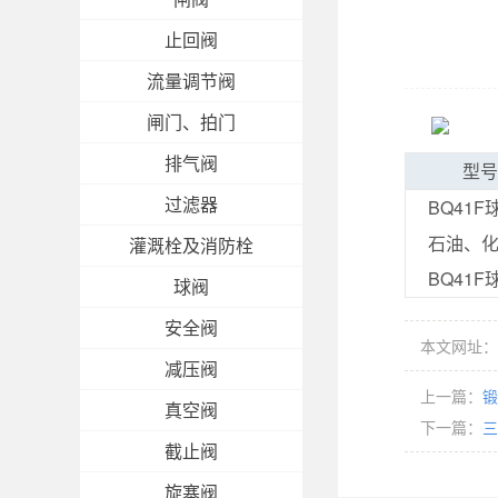
止回阀
流量调节阀
闸门、拍门
排气阀
型号
过滤器
BQ41
石油、
灌溉栓及消防栓
BQ41
球阀
安全阀
本文网址：http
减压阀
上一篇：
锻
真空阀
下一篇：
三
截止阀
旋塞阀