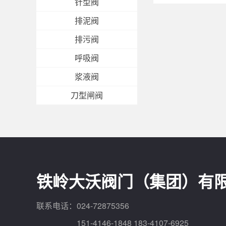
针型阀
排泥阀
排污阀
呼吸阀
浆液阀
刀型闸阀
铁岭大沃阀门（集团）有
联系电话：024-72875356
151-4146-1848 183-4107-6925