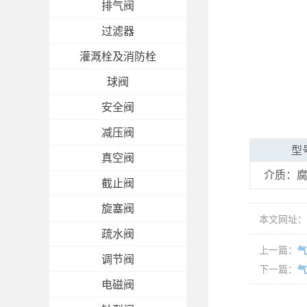
排气阀
过滤器
灌溉栓及消防栓
球阀
安全阀
减压阀
型号
真空阀
介质：腐
截止阀
旋塞阀
本文网址：http
疏水阀
上一篇：
气
调节阀
下一篇：
气
电磁阀