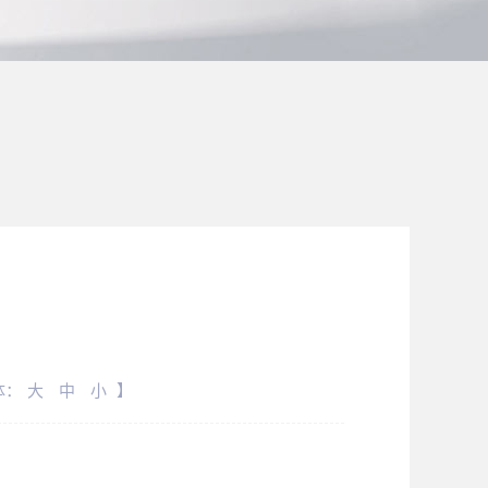
体：
大
中
小
】