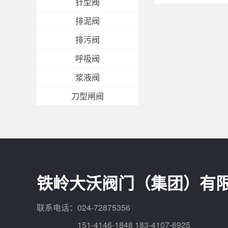
针型阀
排泥阀
排污阀
呼吸阀
浆液阀
刀型闸阀
铁岭大沃阀门（集团）有
联系电话：024-72875356
151-4146-1848 183-4107-6925