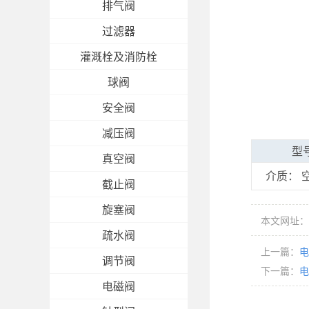
排气阀
过滤器
灌溉栓及消防栓
球阀
安全阀
减压阀
型号
真空阀
介质： 空
截止阀
旋塞阀
本文网址：http
疏水阀
上一篇：
电
调节阀
下一篇：
电
电磁阀