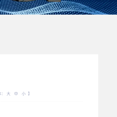
体：
大
中
小
】