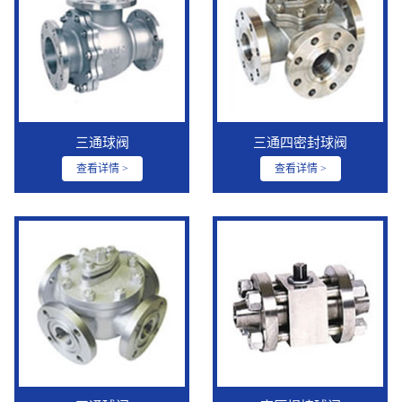
三通球阀
三通四密封球阀
查看详情 >
查看详情 >